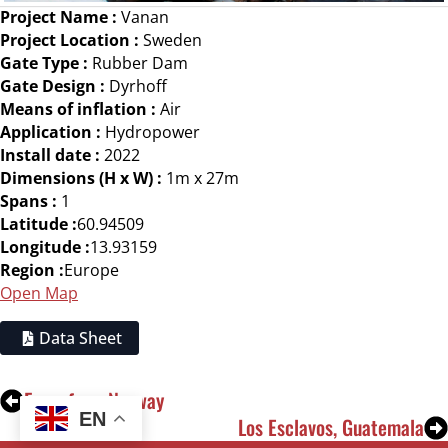
Project Name :
Vanan
Project Location :
Sweden
Gate Type :
Rubber Dam
Gate Design :
Dyrhoff
Means of inflation :
Air
Application :
Hydropower
Install date :
2022
Dimensions (H x W) :
1m x 27m
Spans :
1
Latitude :
60.94509
Longitude :
13.93159
Region :
Europe
Open Map
Data Sheet
Fennefoss, Norway
EN
Los Esclavos, Guatemala