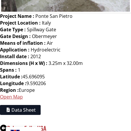
Project Name :
Ponte San Pietro
Project Location :
Italy
Gate Type :
Spillway Gate
Gate Design :
Obermeyer
Means of inflation :
Air
Application :
Hydroelectric
Install date :
2012
Dimensions (H x W) :
3.25m x 32.00m
Spans :
1
Latitude :
45.696095
Longitude :
9.590206
Region :
Europe
Open Map
Data Sheet
Palmer Falls, USA