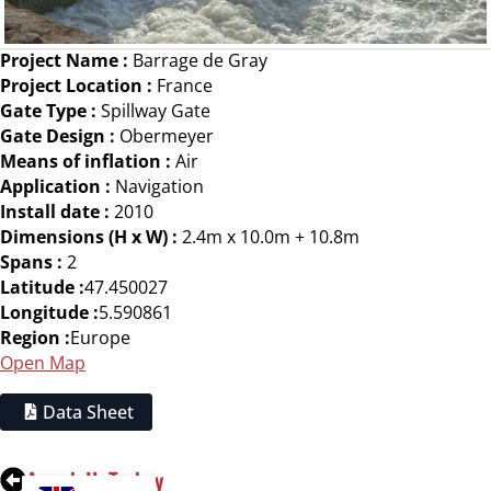
Project Name :
Barrage de Gray
Project Location :
France
Gate Type :
Spillway Gate
Gate Design :
Obermeyer
Means of inflation :
Air
Application :
Navigation
Install date :
2010
Dimensions (H x W) :
2.4m x 10.0m + 10.8m
Spans :
2
Latitude :
47.450027
Longitude :
5.590861
Region :
Europe
Open Map
Data Sheet
Azmak II, Turkey